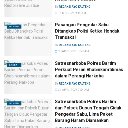
BY
REDAKSI AYO KALTENG
18 MEI 2025 9:14 AM
Pasangan Pengedar Sabu
HUKRIM
Ditangkap Polisi Ketika Hendak
Transaksi
BY
REDAKSI AYO KALTENG
30 APRIL 2025 7:59 AM
Satresnarkoba Polres Bartim
DAERAH
Perkuat Peran Bhabinkamtibmas
dalam Perangi Narkoba
BY
REDAKSI AYO KALTENG
24 APRIL 2025 7:54 AM
Satresnarkoba Polres Bartim
HUKRIM
dan Polsek Dusun Tengah Ciduk
Pengedar Sabu, Lima Paket
Barang Haram Diamankan