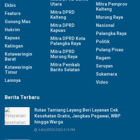
Utara
Mitra Pemprov
Ekbis
Kalteng
Mitra DPRD
Feature
Kalteng
Murung Raya
Gunung Mas
Mitra DPRD
Nasional
Hukrim
Kapuas
Palangka Raya
Kapuas
Mitra DPRD Kota
Politik
Palangka Raya
Katingan
Pulang Pisau
Mitra DPRD
Kotawaringin
Murung Raya
Ragam
Barat
Mitra Pemkab
Seruyan
Kotawaringin
Barito Selatan
Timur
Sukamara
Lainnya
Video
Berita Terbaru
Rutan Tamiang Layang Beri Layanan Cek
Kesehatan Gratis, Jangkau Pegawai, WBP
hingga Warga
6 AGUSTUS 2026 3:15 PM