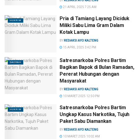
BY
REDAKSI AYO KALTENG
21 APRIL 2025 7:25 AM
Pria di Tamiang Layang Diciduk
HUKRIM
Miliki Sabu Lima Gram Dalam
Kotak Lampu
BY
REDAKSI AYO KALTENG
15 APRIL 2025 3:42 PM
Satresnarkoba Polres Bartim
DAERAH
Bagikan Bapok di Bulan Ramadan,
Pererat Hubungan dengan
Masyarakat
BY
REDAKSI AYO KALTENG
10 MARET 2025 12:50 PM
Satresnarkoba Polres Bartim
HUKRIM
Ungkap Kasus Narkotika, Tujuh
Paket Sabu Diamankan
BY
REDAKSI AYO KALTENG
10 MARET 2025 10:02 AM