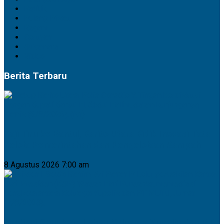
Politik
Pulang Pisau
Ragam
Seruyan
Sukamara
Video
Berita Terbaru
Kaji Tiru ke Bantul, Barito Utara Bidik Inovasi Tata
Kelola Pemerintahan dan Pengelolaan Sampah
8 Agustus 2026 7:00 am
Mediasi Sengketa Lahan Keluarga Yupelis dan PT