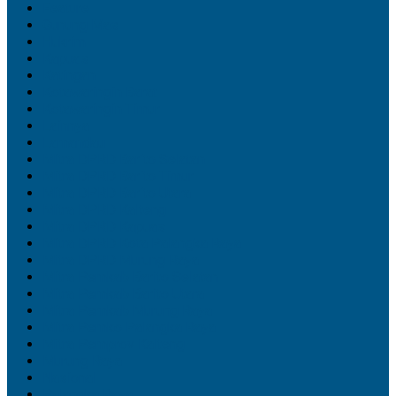
Feature
Gunung Mas
Hukrim
Kapuas
Katingan
Kotawaringin Barat
Kotawaringin Timur
Lainnya
Lamandau
Mitra DPRD Barito Selatan
Mitra DPRD Barito Timur
Mitra DPRD Barito Utara
Mitra DPRD Kalteng
Mitra DPRD Kapuas
Mitra DPRD Kota Palangka Raya
Mitra DPRD Murung Raya
Mitra Pemkab Barito Selatan
Mitra Pemkab Barito Utara
Mitra Pemkab Murung Raya
Mitra Pemko Palangka Raya
Mitra Pemprov Kalteng
Murung Raya
Nasional
Palangka Raya