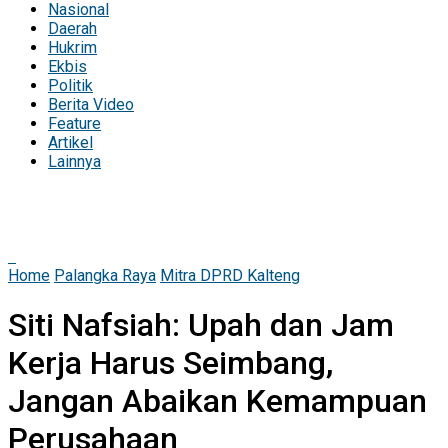
Nasional
Daerah
Hukrim
Ekbis
Politik
Berita Video
Feature
Artikel
Lainnya
Home
Palangka Raya
Mitra DPRD Kalteng
Siti Nafsiah: Upah dan Jam
Kerja Harus Seimbang,
Jangan Abaikan Kemampuan
Perusahaan