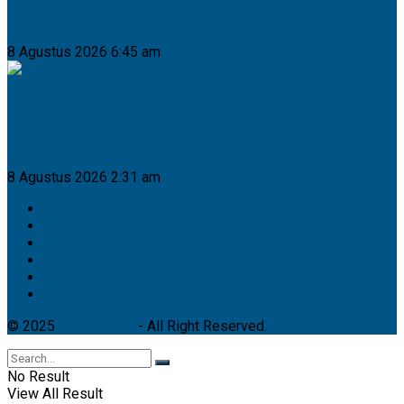
MUTU Buntu
8 Agustus 2026 6:45 am
DPRD Murung Raya Dukung Penuh Kontingen
Pramuka Berlaga di Jamnas XII
8 Agustus 2026 2:31 am
Tentang Kami
Redaksi
Info Iklan
Kode Etik
Pedoman Media Siber
Privacy Policy
© 2025
Ayo Kalteng
- All Right Reserved.
No Result
View All Result