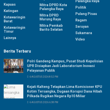
Palangka Raya
Kapuas
Mitra DPRD Kota
Politik
Palangka Raya
Katingan
Pulang Pisau
Mitra DPRD
Kotawaringin
Murung Raya
Ragam
Barat
Mitra Pemkab
Seruyan
Kotawaringin
Barito Selatan
Timur
Sukamara
Lainnya
Video
Berita Terbaru
Polri Gandeng Kampus, Pusat Studi Kepolisian
UPR Disiapkan Jadi Laboratorium Inovasi
Pelayanan Publik
6 AGUSTUS 2026 8:52 PM
Kejati Kalteng Tetapkan Lima Komisioner KPU
Kotim Tersangka, Dugaan Korupsi Dana Hibah
Pilkada Rugikan Negara Rp10 Miliar
6 AGUSTUS 2026 6:38 PM