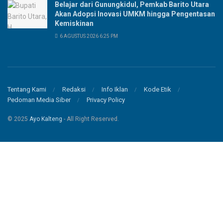
Belajar dari Gunungkidul, Pemkab Barito Utara
Akan Adopsi Inovasi UMKM hingga Pengentasan
Kemiskinan
6 AGUSTUS 2026 6:25 PM
Tentang Kami
Redaksi
Info Iklan
Kode Etik
Pedoman Media Siber
Privacy Policy
© 2025
Ayo Kalteng
- All Right Reserved.