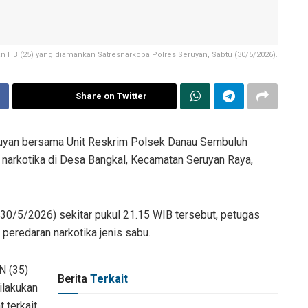
an HB (25) yang diamankan Satresnarkoba Polres Seruyan, Sabtu (30/5/2026).
Share on Twitter
uyan bersama Unit Reskrim Polsek Danau Sembuluh
narkotika di Desa Bangkal, Kecamatan Seruyan Raya,
30/5/2026) sekitar pukul 21.15 WIB tersebut, petugas
peredaran narkotika jenis sabu.
N (35)
Berita
Terkait
ilakukan
 terkait