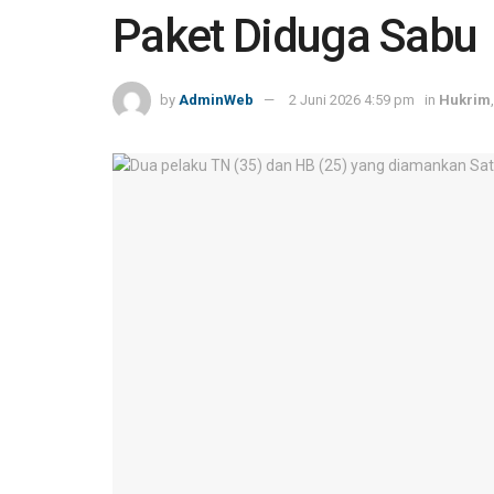
Paket Diduga Sabu
by
AdminWeb
2 Juni 2026 4:59 pm
in
Hukrim