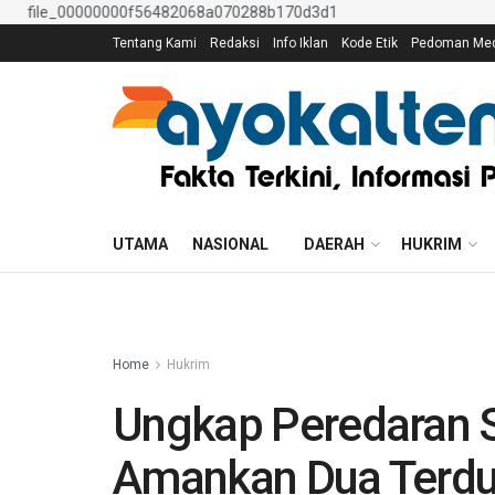
Tentang Kami
Redaksi
Info Iklan
Kode Etik
Pedoman Medi
UTAMA
NASIONAL
DAERAH
HUKRIM
Home
Hukrim
Ungkap Peredaran Sa
Amankan Dua Terdu