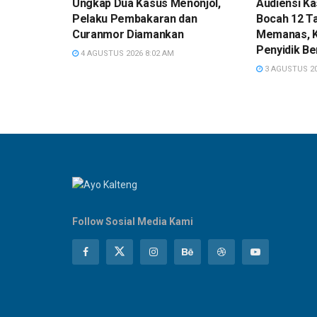
Ungkap Dua Kasus Menonjol,
Audiensi K
Pelaku Pembakaran dan
Bocah 12 T
Curanmor Diamankan
Memanas, 
Penyidik Be
4 AGUSTUS 2026 8:02 AM
3 AGUSTUS 20
Follow Sosial Media Kami