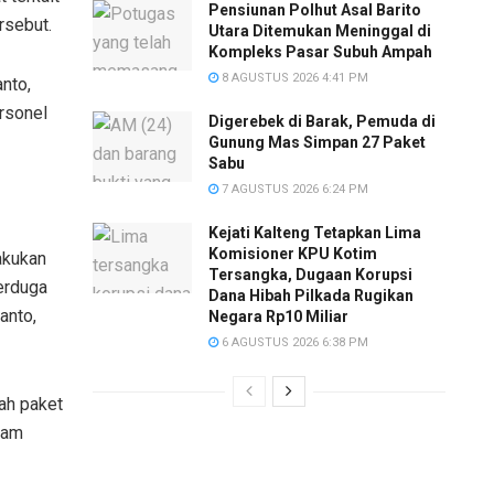
Pensiunan Polhut Asal Barito
rsebut.
Utara Ditemukan Meninggal di
Kompleks Pasar Subuh Ampah
8 AGUSTUS 2026 4:41 PM
nto,
rsonel
Digerebek di Barak, Pemuda di
Gunung Mas Simpan 27 Paket
Sabu
7 AGUSTUS 2026 6:24 PM
Kejati Kalteng Tetapkan Lima
Komisioner KPU Kotim
akukan
Tersangka, Dugaan Korupsi
erduga
Dana Hibah Pilkada Rugikan
anto,
Negara Rp10 Miliar
6 AGUSTUS 2026 6:38 PM
ah paket
lam