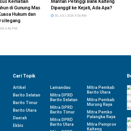
asus Kematian
Mantan Petinggi Bank Kalteng
ahun di Gunung Mas
Dipanggil ke Kejati, Ada Apa?
Kuasa Hukum dan
30 JULI 2026 9:00 AM
rsitegang
26 6:46 PM
Cari Topik
B
Artikel
Lamandau
Mitra Pemkab
Barito Utara
Barito Selatan
Mitra DPRD
Barito Selatan
Mitra Pemkab
Barito Timur
Murung Raya
Mitra DPRD
Barito Utara
Barito Timur
Mitra Pemko
Palangka Raya
Daerah
Mitra DPRD
Barito Utara
Mitra Pemprov
Ekbis
Kalteng