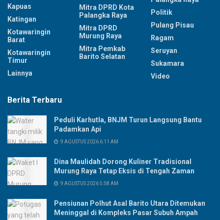
Kapuas
Mitra DPRD Kota
Politik
Palangka Raya
Katingan
Pulang Pisau
Mitra DPRD
Kotawaringin
Murung Raya
Ragam
Barat
Mitra Pemkab
Seruyan
Kotawaringin
Barito Selatan
Timur
Sukamara
Lainnya
Video
Berita Terbaru
Peduli Karhutla, BNJM Turun Langsung Bantu
Padamkan Api
9 AGUSTUS 2026 6:11 AM
Dina Maulidah Dorong Kuliner Tradisional
Murung Raya Tetap Eksis di Tengah Zaman
9 AGUSTUS 2026 5:58 AM
Pensiunan Polhut Asal Barito Utara Ditemukan
Meninggal di Kompleks Pasar Subuh Ampah