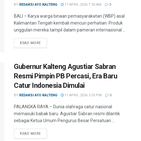
BY
REDAKSI AYO KALTENG
17 APRIL 2026 7:30 AM
0
BALI – Karya warga binaan pemasyarakatan (WBP) asal
Kalimantan Tengah kembali mencuri perhatian. Produk
unggulan mereka tampil dalam pameran internasional ...
READ MORE
Gubernur Kalteng Agustiar Sabran
Resmi Pimpin PB Percasi, Era Baru
Catur Indonesia Dimulai
BY
REDAKSI AYO KALTENG
11 APRIL 2026 3:55 PM
0
PALANGKA RAYA – Dunia olahraga catur nasional
memasuki babak baru. Agustiar Sabran resmi dilantik
sebagai Ketua Umum Pengurus Besar Persatuan ...
READ MORE