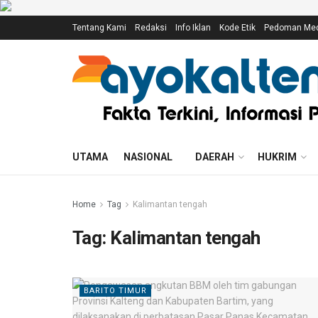
Tentang Kami
Redaksi
Info Iklan
Kode Etik
Pedoman Medi
UTAMA
NASIONAL
DAERAH
HUKRIM
Home
Tag
Kalimantan tengah
Tag:
Kalimantan tengah
BARITO TIMUR