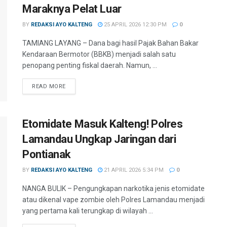
Maraknya Pelat Luar
BY
REDAKSI AYO KALTENG
25 APRIL 2026 12:30 PM
0
TAMIANG LAYANG – Dana bagi hasil Pajak Bahan Bakar
Kendaraan Bermotor (BBKB) menjadi salah satu
penopang penting fiskal daerah. Namun, ...
READ MORE
Etomidate Masuk Kalteng! Polres
Lamandau Ungkap Jaringan dari
Pontianak
BY
REDAKSI AYO KALTENG
21 APRIL 2026 5:34 PM
0
NANGA BULIK – Pengungkapan narkotika jenis etomidate
atau dikenal vape zombie oleh Polres Lamandau menjadi
yang pertama kali terungkap di wilayah ...