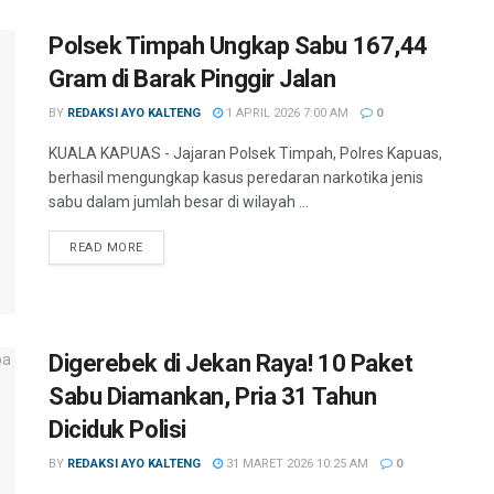
Polsek Timpah Ungkap Sabu 167,44
Gram di Barak Pinggir Jalan
BY
REDAKSI AYO KALTENG
1 APRIL 2026 7:00 AM
0
KUALA KAPUAS - Jajaran Polsek Timpah, Polres Kapuas,
berhasil mengungkap kasus peredaran narkotika jenis
sabu dalam jumlah besar di wilayah ...
READ MORE
Digerebek di Jekan Raya! 10 Paket
Sabu Diamankan, Pria 31 Tahun
Diciduk Polisi
BY
REDAKSI AYO KALTENG
31 MARET 2026 10:25 AM
0