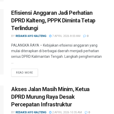
Efisiensi Anggaran Jadi Perhatian
DPRD Kalteng, PPPK Diminta Tetap
Terlindungi
BY
REDAKSI AYO KALTENG
7 APRIL 2026 8:00 AM
0
PALANGKA RAYA – Kebijakan efisiensi anggaran yang
mulai diterapkan di berbagai daerah menjadi perhatian
serius DPRD Kalimantan Tengah. Langkah penghematan
...
READ MORE
Akses Jalan Masih Minim, Ketua
DPRD Murung Raya Desak
Percepatan Infrastruktur
BY
REDAKSI AYO KALTENG
2 APRIL 2026 10:35 AM
0