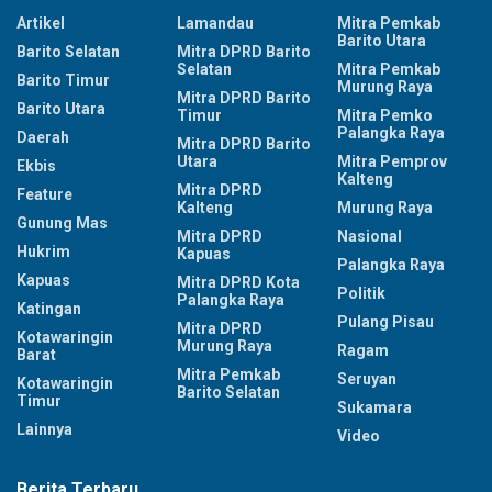
Artikel
Lamandau
Mitra Pemkab
Barito Utara
Barito Selatan
Mitra DPRD Barito
Selatan
Mitra Pemkab
Barito Timur
Murung Raya
Mitra DPRD Barito
Barito Utara
Timur
Mitra Pemko
Palangka Raya
Daerah
Mitra DPRD Barito
Utara
Mitra Pemprov
Ekbis
Kalteng
Mitra DPRD
Feature
Kalteng
Murung Raya
Gunung Mas
Mitra DPRD
Nasional
Hukrim
Kapuas
Palangka Raya
Kapuas
Mitra DPRD Kota
Politik
Palangka Raya
Katingan
Pulang Pisau
Mitra DPRD
Kotawaringin
Murung Raya
Ragam
Barat
Mitra Pemkab
Seruyan
Kotawaringin
Barito Selatan
Timur
Sukamara
Lainnya
Video
Berita Terbaru