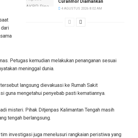
Curanmor Diamankan
4 AGUSTUS 2026 8:02 AM
saat
 dari
rsama
lemas. Petugas kemudian melakukan penanganan sesuai
yatakan meninggal dunia.
tersebut langsung dievakuasi ke Rumah Sakit
psi guna mengetahui penyebab pasti kematiannya.
adi misteri. Pihak Ditjenpas Kalimantan Tengah masih
yang tengah berlangsung.
im investigasi juga menelusuri rangkaian peristiwa yang