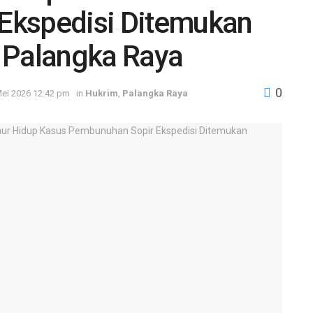
Ekspedisi Ditemukan
 Palangka Raya
0
ei 2026 12:42 pm
in
Hukrim
,
Palangka Raya