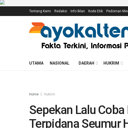
Tentang Kami
Redaksi
Info Iklan
Kode Etik
Pedoman Medi
UTAMA
NASIONAL
DAERAH
HUKRIM
Home
Hukrim
Sepekan Lalu Coba K
Terpidana Seumur 