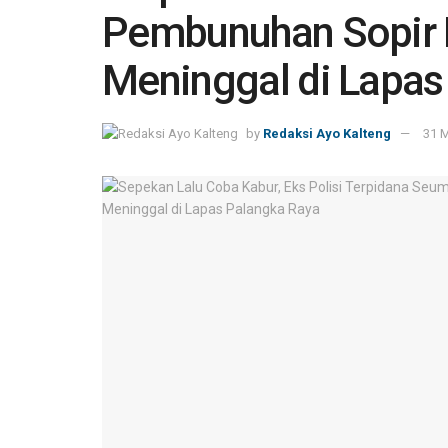
Pembunuhan Sopir 
Meninggal di Lapas
by
Redaksi Ayo Kalteng
31 M