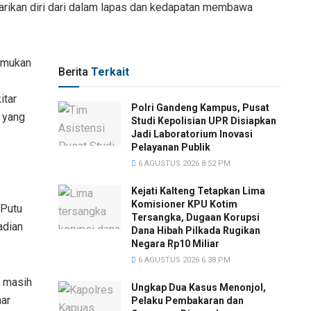
arikan diri dari dalam lapas dan kedapatan membawa
emukan
Berita
Terkait
itar
Polri Gandeng Kampus, Pusat
 yang
Studi Kepolisian UPR Disiapkan
Jadi Laboratorium Inovasi
Pelayanan Publik
6 AGUSTUS 2026 8:52 PM
Kejati Kalteng Tetapkan Lima
Komisioner KPU Kotim
 Putu
Tersangka, Dugaan Korupsi
adian
Dana Hibah Pilkada Rugikan
Negara Rp10 Miliar
6 AGUSTUS 2026 6:38 PM
n masih
Ungkap Dua Kasus Menonjol,
mar
Pelaku Pembakaran dan