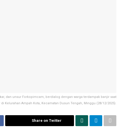
kar, dan unsur Forkopimcam, berdialog dengan warga terdampak banjir saat
ir di Kelurahan Ampah Kota, Kecamatan Dusun Tengah, Minggu (28/12/2025).
Share on Twitter