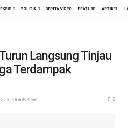
EKBIS
POLITIK
BERITA VIDEO
FEATURE
ARTIKEL
L
 Turun Langsung Tinjau
arga Terdampak
0
16 pm
in
Barito Timur