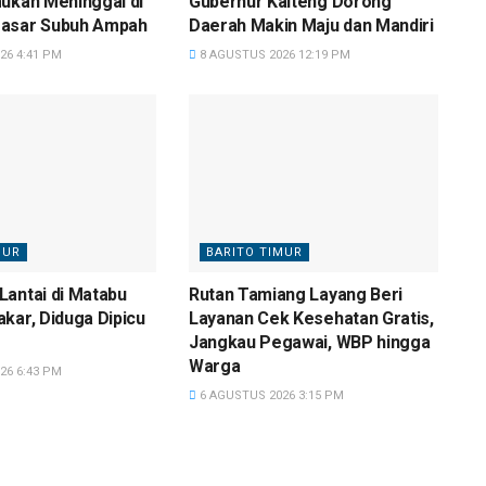
ukan Meninggal di
Gubernur Kalteng Dorong
asar Subuh Ampah
Daerah Makin Maju dan Mandiri
26 4:41 PM
8 AGUSTUS 2026 12:19 PM
MUR
BARITO TIMUR
antai di Matabu
Rutan Tamiang Layang Beri
kar, Diduga Dipicu
Layanan Cek Kesehatan Gratis,
Jangkau Pegawai, WBP hingga
Warga
26 6:43 PM
6 AGUSTUS 2026 3:15 PM