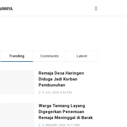
AINNYA
Trending
Comments
Latest
Remaja Desa Haringen
Diduga Jadi Korban
Pembunuhan
9 JULI 2024 3:43 PM
Warga Tamiang Layang
Digegerkan Penemuan
Remaja Meninggal di Barak
3 JANUARI 2026 10:17 AM