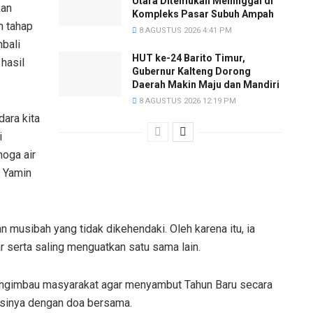
Utara Ditemukan Meninggal di
kan
Kompleks Pasar Subuh Ampah
n tahap
8 AGUSTUS 2026 4:41 PM
mbali
HUT ke-24 Barito Timur,
hasil
Gubernur Kalteng Dorong
Daerah Makin Maju dan Mandiri
8 AGUSTUS 2026 12:19 PM
ara kita
i
moga air
i Yamin
 musibah yang tidak dikehendaki. Oleh karena itu, ia
 serta saling menguatkan satu sama lain.
mengimbau masyarakat agar menyambut Tahun Baru secara
isinya dengan doa bersama.