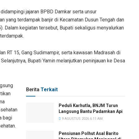
, didampingi jajaran BPBD Damkar serta unsur
an yang terdampak banjir di Kecamatan Dusun Tengah dan
 Dalam kegiatan tersebut, Bupati sekaligus menyalurkan
 terdampak.
 dan RT 15, Gang Sudimampir, serta kawasan Madrasah di
elanjutnya, Bupati Yamin melanjutkan peninjauan ke Desa
ngsung
Berita
Terkait
tikan
ima
Peduli Karhutla, BNJM Turun
esehatan
Langsung Bantu Padamkan Api
a bagi
9 AGUSTUS 2026 6:11 AM
sehatan.
Pensiunan Polhut Asal Barito