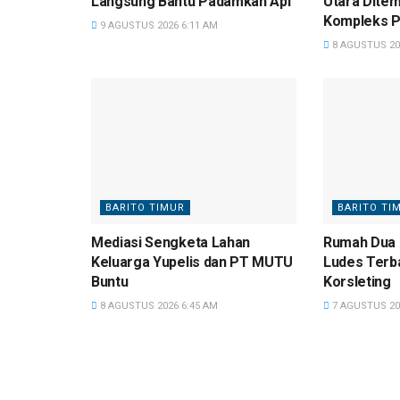
Langsung Bantu Padamkan Api
Utara Ditem
Kompleks P
9 AGUSTUS 2026 6:11 AM
8 AGUSTUS 20
BARITO TIMUR
BARITO TI
Mediasi Sengketa Lahan
Rumah Dua L
Keluarga Yupelis dan PT MUTU
Ludes Terba
Buntu
Korsleting
8 AGUSTUS 2026 6:45 AM
7 AGUSTUS 20