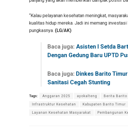
panjang yang akan memberikan dampak positif ba
“Kalau pelayanan kesehatan meningkat, masyaraka
kualitas hidup mereka. Jadi ini memang investasi 
pungkasnya.
(LG/AK)
Baca juga:
Asisten I Setda Ba
Dengan Gedung Baru UPTD Pu
Baca juga:
Dinkes Barito Timur
Sanitasi Cegah Stunting
Tags:
Anggaran 2025
ayokalteng
Berita Barito
Infrastruktur Kesehatan
Kabupaten Barito Timur
Layanan Kesehatan Masyarakat
Pembangunan K