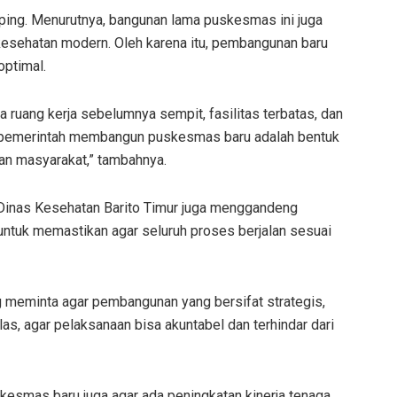
ping. Menurutnya, bangunan lama puskesmas ini juga
kesehatan modern. Oleh karena itu, pembangunan baru
optimal.
 ruang kerja sebelumnya sempit, fasilitas terbatas, dan
ah pemerintah membangun puskesmas baru adalah bentuk
n masyarakat,” tambahnya.
inas Kesehatan Barito Timur juga menggandeng
untuk memastikan agar seluruh proses berjalan sesuai
meminta agar pembangunan yang bersifat strategis,
as, agar pelaksanaan bisa akuntabel dan terhindar dari
esmas baru juga agar ada peningkatan kinerja tenaga