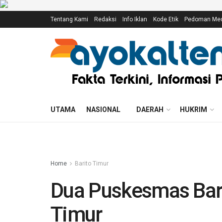
Tentang Kami
Redaksi
Info Iklan
Kode Etik
Pedoman Medi
UTAMA
NASIONAL
DAERAH
HUKRIM
Home
Barito Timur
Dua Puskesmas Baru
Timur