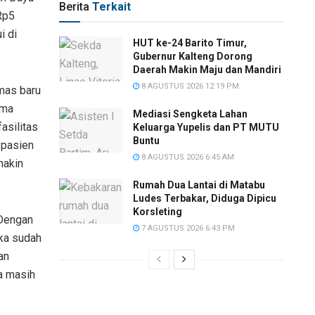
Berita
Terkait
 Rp5
i di
HUT ke-24 Barito Timur,
Gubernur Kalteng Dorong
Daerah Makin Maju dan Mandiri
8 AGUSTUS 2026 12:19 PM
mas baru
ama
Mediasi Sengketa Lahan
asilitas
Keluarga Yupelis dan PT MUTU
Buntu
 pasien
8 AGUSTUS 2026 6:45 AM
makin
Rumah Dua Lantai di Matabu
Ludes Terbakar, Diduga Dipicu
Korsleting
Dengan
7 AGUSTUS 2026 6:43 PM
eka sudah
an
a masih