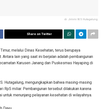
dr. Jimmi W.S Hutagalung.
Share on Twitter
Timur, melalui Dinas Kesehatan, terus berupaya
Antara lain yang saat ini berjalan adalah pembangunan
Kecamatan Karusen Janang dan Puskesmas Hayaping di
 W.S. Hutagalung, mengungkapkan bahwa masing-masing
ari Rp5 miliar. Pembangunan tersebut dilakukan karena
ai untuk menunjang pelayanan kesehatan di wilayahnya.
ah Dayu