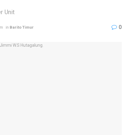
r Unit
0
am
in
Barito Timur