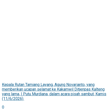
Kepala Rutan Tamiang Layang, Agung Novarianto, yang
memberikan ucapan selamat ke Kakamwil Ditjenpas Kalteng
yang lama, I Putu Murdiana, dalam acara pisah sambut, Kamis
(11/6/2026).
0