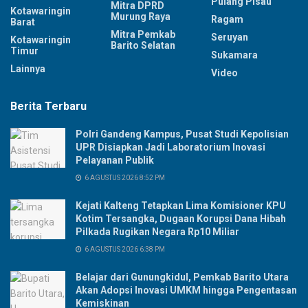
Pulang Pisau
Mitra DPRD
Kotawaringin
Murung Raya
Ragam
Barat
Mitra Pemkab
Seruyan
Kotawaringin
Barito Selatan
Timur
Sukamara
Lainnya
Video
Berita Terbaru
Polri Gandeng Kampus, Pusat Studi Kepolisian
UPR Disiapkan Jadi Laboratorium Inovasi
Pelayanan Publik
6 AGUSTUS 2026 8:52 PM
Kejati Kalteng Tetapkan Lima Komisioner KPU
Kotim Tersangka, Dugaan Korupsi Dana Hibah
Pilkada Rugikan Negara Rp10 Miliar
6 AGUSTUS 2026 6:38 PM
Belajar dari Gunungkidul, Pemkab Barito Utara
Akan Adopsi Inovasi UMKM hingga Pengentasan
Kemiskinan