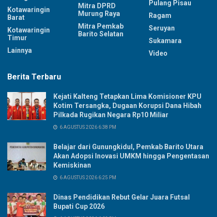
Pulang Pisau
Mitra DPRD
Kotawaringin
Murung Raya
Ragam
Barat
Mitra Pemkab
Seruyan
Kotawaringin
Barito Selatan
Timur
Sukamara
Lainnya
Video
Berita Terbaru
Kejati Kalteng Tetapkan Lima Komisioner KPU
Kotim Tersangka, Dugaan Korupsi Dana Hibah
Pilkada Rugikan Negara Rp10 Miliar
6 AGUSTUS 2026 6:38 PM
Belajar dari Gunungkidul, Pemkab Barito Utara
Akan Adopsi Inovasi UMKM hingga Pengentasan
Kemiskinan
6 AGUSTUS 2026 6:25 PM
Dinas Pendidikan Rebut Gelar Juara Futsal
Bupati Cup 2026