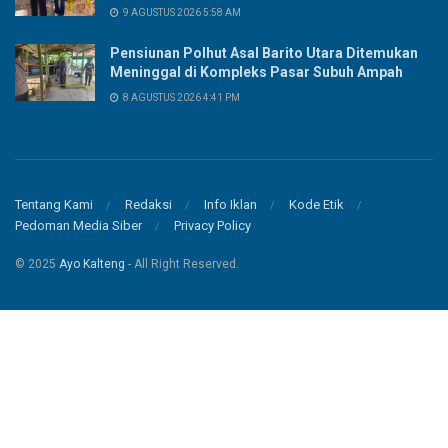
9 AGUSTUS 2026 5:58 AM
Pensiunan Polhut Asal Barito Utara Ditemukan
Meninggal di Kompleks Pasar Subuh Ampah
8 AGUSTUS 2026 4:41 PM
Tentang Kami
Redaksi
Info Iklan
Kode Etik
Pedoman Media Siber
Privacy Policy
© 2025
Ayo Kalteng
- All Right Reserved.