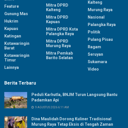
Kalteng
Mitra DPRD
Feature
Kalteng
Murung Raya
Gunung Mas
Mitra DPRD
Nasional
Hukrim
Kapuas
Palangka Raya
Kapuas
Mitra DPRD Kota
Politik
Palangka Raya
Katingan
Pulang Pisau
Mitra DPRD
Kotawaringin
Murung Raya
Ragam
Barat
Mitra Pemkab
Seruyan
Kotawaringin
Barito Selatan
Timur
Sukamara
Lainnya
Video
Berita Terbaru
Peduli Karhutla, BNJM Turun Langsung Bantu
Padamkan Api
9 AGUSTUS 2026 6:11 AM
Dina Maulidah Dorong Kuliner Tradisional
Murung Raya Tetap Eksis di Tengah Zaman