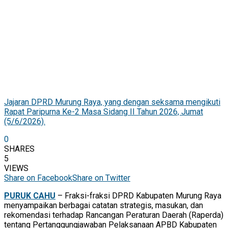
Jajaran DPRD Murung Raya, yang dengan seksama mengikuti
Rapat Paripurna Ke-2 Masa Sidang II Tahun 2026, Jumat
(5/6/2026).
0
SHARES
5
VIEWS
Share on Facebook
Share on Twitter
PURUK CAHU
– Fraksi-fraksi DPRD Kabupaten Murung Raya
menyampaikan berbagai catatan strategis, masukan, dan
rekomendasi terhadap Rancangan Peraturan Daerah (Raperda)
tentang Pertanggungjawaban Pelaksanaan APBD Kabupaten