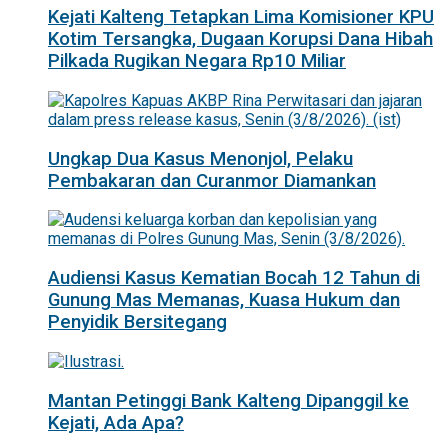
Kejati Kalteng Tetapkan Lima Komisioner KPU
Kotim Tersangka, Dugaan Korupsi Dana Hibah
Pilkada Rugikan Negara Rp10 Miliar
Ungkap Dua Kasus Menonjol, Pelaku
Pembakaran dan Curanmor Diamankan
Audiensi Kasus Kematian Bocah 12 Tahun di
Gunung Mas Memanas, Kuasa Hukum dan
Penyidik Bersitegang
Mantan Petinggi Bank Kalteng Dipanggil ke
Kejati, Ada Apa?