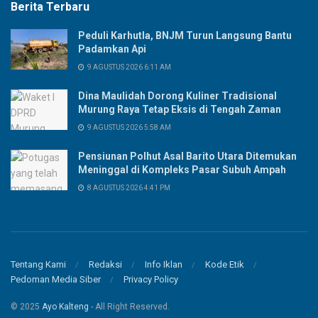
Berita Terbaru
Peduli Karhutla, BNJM Turun Langsung Bantu
Padamkan Api
9 AGUSTUS 2026 6:11 AM
Dina Maulidah Dorong Kuliner Tradisional
Murung Raya Tetap Eksis di Tengah Zaman
9 AGUSTUS 2026 5:58 AM
Pensiunan Polhut Asal Barito Utara Ditemukan
Meninggal di Kompleks Pasar Subuh Ampah
8 AGUSTUS 2026 4:41 PM
Tentang Kami
Redaksi
Info Iklan
Kode Etik
Pedoman Media Siber
Privacy Policy
© 2025
Ayo Kalteng
- All Right Reserved.