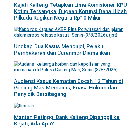
Kejati Kalteng Tetapkan Lima Komisioner KPU
Kotim Tersangka, Dugaan Korupsi Dana Hibah
Pilkada Rugikan Negara Rp10 Miliar
Ungkap Dua Kasus Menonjol, Pelaku
Pembakaran dan Curanmor Diamankan
Audiensi Kasus Kematian Bocah 12 Tahun di
Gunung Mas Memanas, Kuasa Hukum dan
Penyidik Bersitegang
Mantan Petinggi Bank Kalteng Dipanggil ke
Kejati, Ada Apa?