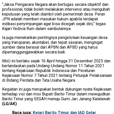
“Jaksa Pengacara Negara akan bertugas secara objektif dan
profesional, tidak boleh melakukan intervensi atau mengubah
keputusan yang telah diambil oleh pemerintah desa. Peran
JPN adalah memberi masukan hukum apabila terdapat
indikasi penyimpangan agar bisa dicegah sejak dini,” tegas
Kajari Yedivia Rum dalam sambutannya.
Ia juga menekankan pentingnya pengelolaan keuangan desa
yang transparan, akuntabel, dan tepat sasaran, mengingat
sumber dana berasal dari APBN dan APBD yang harus
dipertanggungjawabkan secara baik.
MoU ini berlaku sejak 16 April hingga 31 Desember 2025 dan
berlandaskan pada Undang-Undang Nomor 11 Tahun 2021
tentang Kejaksaan Republik Indonesia dan Peraturan
Kejaksaan Nomor 7 Tahun 2021 tentang Petunjuk Pelaksanaan
di Bidang Perdata dan Tata Usaha Negara.
Kegiatan ini juga merupakan bentuk dukungan nyata Kejaksaan
terhadap visi dan misi Bupati Barito Timur dalam mewujudkan
Barito Timur yang SEGAH menuju Gumi Jari Janang Kalalawah.
(LG/AK)
Baca juga:
Kejari Barito Timur dan IAD Gelar