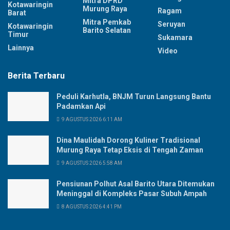
Mitra DPRD
Kotawaringin
Murung Raya
Ragam
Barat
Mitra Pemkab
Seruyan
Kotawaringin
Barito Selatan
Timur
Sukamara
Lainnya
Video
Berita Terbaru
Peduli Karhutla, BNJM Turun Langsung Bantu
Padamkan Api
9 AGUSTUS 2026 6:11 AM
Dina Maulidah Dorong Kuliner Tradisional
Murung Raya Tetap Eksis di Tengah Zaman
9 AGUSTUS 2026 5:58 AM
Pensiunan Polhut Asal Barito Utara Ditemukan
Meninggal di Kompleks Pasar Subuh Ampah
8 AGUSTUS 2026 4:41 PM