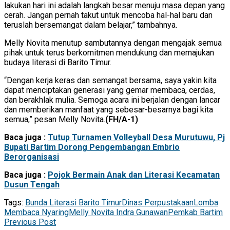
lakukan hari ini adalah langkah besar menuju masa depan yang
cerah. Jangan pernah takut untuk mencoba hal-hal baru dan
teruslah bersemangat dalam belajar,” tambahnya.
Melly Novita menutup sambutannya dengan mengajak semua
pihak untuk terus berkomitmen mendukung dan memajukan
budaya literasi di Barito Timur.
“Dengan kerja keras dan semangat bersama, saya yakin kita
dapat menciptakan generasi yang gemar membaca, cerdas,
dan berakhlak mulia. Semoga acara ini berjalan dengan lancar
dan memberikan manfaat yang sebesar-besarnya bagi kita
semua,” pesan Melly Novita.
(FH/A-1)
Baca juga :
Tutup Turnamen Volleyball Desa Murutuwu, Pj
Bupati Bartim Dorong Pengembangan Embrio
Berorganisasi
Baca juga :
Pojok Bermain Anak dan Literasi Kecamatan
Dusun Tengah
Tags:
Bunda Literasi Barito Timur
Dinas Perpustakaan
Lomba
Membaca Nyaring
Melly Novita Indra Gunawan
Pemkab Bartim
Previous Post