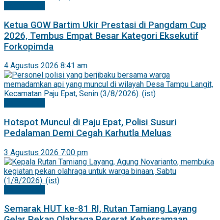
Barito Timur
Ketua GOW Bartim Ukir Prestasi di Pangdam Cup
2026, Tembus Empat Besar Kategori Eksekutif
Forkopimda
4 Agustus 2026 8:41 am
Barito Timur
Hotspot Muncul di Paju Epat, Polisi Susuri
Pedalaman Demi Cegah Karhutla Meluas
3 Agustus 2026 7:00 pm
Barito Timur
Semarak HUT ke-81 RI, Rutan Tamiang Layang
Gelar Pekan Olahraga Pererat Kebersamaan