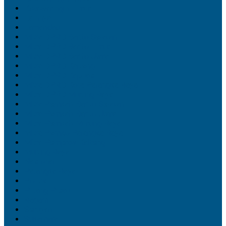
Kotawaringin Timur
Lainnya
Lamandau
Mitra DPRD Barito Selatan
Mitra DPRD Barito Timur
Mitra DPRD Barito Utara
Mitra DPRD Kalteng
Mitra DPRD Kapuas
Mitra DPRD Kota Palangka Raya
Mitra DPRD Murung Raya
Mitra Pemkab Barito Selatan
Mitra Pemkab Barito Utara
Mitra Pemkab Murung Raya
Mitra Pemko Palangka Raya
Mitra Pemprov Kalteng
Murung Raya
Nasional
Palangka Raya
Politik
Pulang Pisau
Ragam
Seruyan
Sukamara