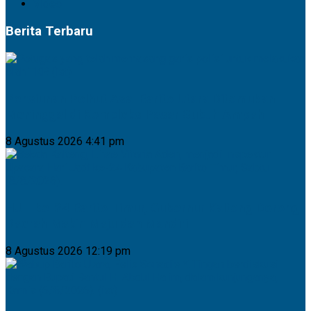
Video
Berita Terbaru
Pensiunan Polhut Asal Barito Utara Ditemukan
Meninggal di Kompleks Pasar Subuh Ampah
8 Agustus 2026 4:41 pm
HUT ke-24 Barito Timur, Gubernur Kalteng Dorong
Daerah Makin Maju dan Mandiri
8 Agustus 2026 12:19 pm