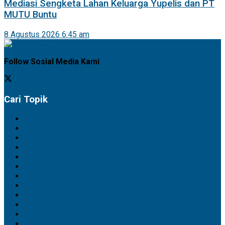
Mediasi Sengketa Lahan Keluarga Yupelis dan PT
MUTU Buntu
8 Agustus 2026 6:45 am
Follow Sosial Media Kami
Cari Topik
Artikel
Barito Selatan
Barito Timur
Barito Utara
Daerah
Ekbis
Feature
Gunung Mas
Hukrim
Kapuas
Katingan
Kotawaringin Barat