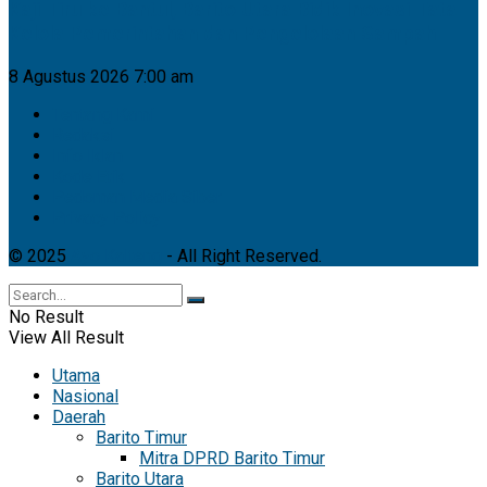
Kaji Tiru ke Bantul, Barito Utara Bidik Inovasi Tata
Kelola Pemerintahan dan Pengelolaan Sampah
8 Agustus 2026 7:00 am
Tentang Kami
Redaksi
Info Iklan
Kode Etik
Pedoman Media Siber
Privacy Policy
© 2025
Ayo Kalteng
- All Right Reserved.
No Result
View All Result
Utama
Nasional
Daerah
Barito Timur
Mitra DPRD Barito Timur
Barito Utara