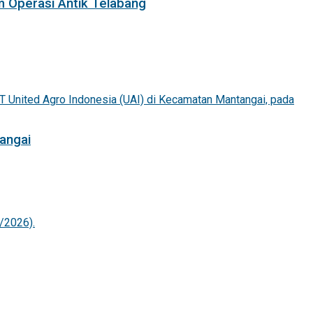
m Operasi Antik Telabang
angai