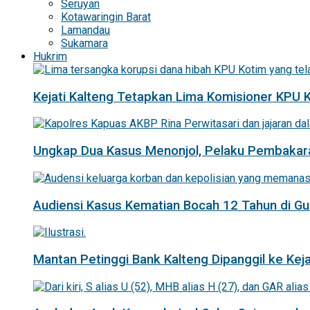
Seruyan
Kotawaringin Barat
Lamandau
Sukamara
Hukrim
Kejati Kalteng Tetapkan Lima Komisioner KPU 
Ungkap Dua Kasus Menonjol, Pelaku Pembakar
Audiensi Kasus Kematian Bocah 12 Tahun di 
Mantan Petinggi Bank Kalteng Dipanggil ke Keja