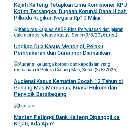
Kejati Kalteng Tetapkan Lima Komisioner KPU
Kotim Tersangka, Dugaan Korupsi Dana Hibah
Pilkada Rugikan Negara Rp10 Miliar
Ungkap Dua Kasus Menonjol, Pelaku
Pembakaran dan Curanmor Diamankan
Audiensi Kasus Kematian Bocah 12 Tahun di
Gunung Mas Memanas, Kuasa Hukum dan
Penyidik Bersitegang
Mantan Petinggi Bank Kalteng Dipanggil ke
Kejati, Ada Apa?