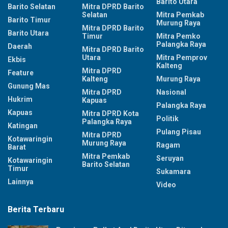
Barito Utara
Barito Selatan
Mitra DPRD Barito
Selatan
Mitra Pemkab
Barito Timur
Murung Raya
Mitra DPRD Barito
Barito Utara
Timur
Mitra Pemko
Palangka Raya
Daerah
Mitra DPRD Barito
Utara
Mitra Pemprov
Ekbis
Kalteng
Mitra DPRD
Feature
Kalteng
Murung Raya
Gunung Mas
Mitra DPRD
Nasional
Hukrim
Kapuas
Palangka Raya
Kapuas
Mitra DPRD Kota
Politik
Palangka Raya
Katingan
Pulang Pisau
Mitra DPRD
Kotawaringin
Murung Raya
Ragam
Barat
Mitra Pemkab
Seruyan
Kotawaringin
Barito Selatan
Timur
Sukamara
Lainnya
Video
Berita Terbaru