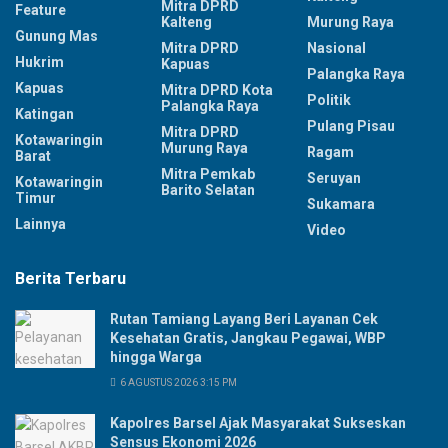
Mitra DPRD
Feature
Kalteng
Murung Raya
Gunung Mas
Mitra DPRD
Nasional
Hukrim
Kapuas
Palangka Raya
Kapuas
Mitra DPRD Kota
Politik
Palangka Raya
Katingan
Pulang Pisau
Mitra DPRD
Kotawaringin
Murung Raya
Ragam
Barat
Mitra Pemkab
Seruyan
Kotawaringin
Barito Selatan
Timur
Sukamara
Lainnya
Video
Berita Terbaru
Rutan Tamiang Layang Beri Layanan Cek
Kesehatan Gratis, Jangkau Pegawai, WBP
hingga Warga
6 AGUSTUS 2026 3:15 PM
Kapolres Barsel Ajak Masyarakat Sukseskan
Sensus Ekonomi 2026