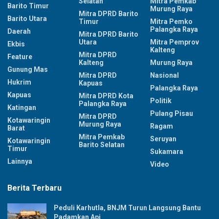
Selatan
Mitra Pemkab
Barito Timur
Murung Raya
Mitra DPRD Barito
Barito Utara
Timur
Mitra Pemko
Palangka Raya
Daerah
Mitra DPRD Barito
Utara
Mitra Pemprov
Ekbis
Kalteng
Mitra DPRD
Feature
Kalteng
Murung Raya
Gunung Mas
Mitra DPRD
Nasional
Hukrim
Kapuas
Palangka Raya
Kapuas
Mitra DPRD Kota
Politik
Palangka Raya
Katingan
Pulang Pisau
Mitra DPRD
Kotawaringin
Murung Raya
Ragam
Barat
Mitra Pemkab
Seruyan
Kotawaringin
Barito Selatan
Timur
Sukamara
Lainnya
Video
Berita Terbaru
Peduli Karhutla, BNJM Turun Langsung Bantu
Padamkan Api