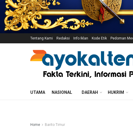
Tentang Kami
Redaksi
Info Iklan
Kode Etik
Pedoman Medi
UTAMA
NASIONAL
DAERAH
HUKRIM
Home
Barito Timur