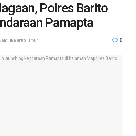
agaan, Polres Barito
endaraan Pamapta
0
6 am
in
Barito Timur