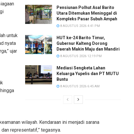
siagaan
Pensiunan Polhut Asal Barito
gi
Utara Ditemukan Meninggal di
Kompleks Pasar Subuh Ampah
8 AGUSTUS 2026 4:41 PM
lah untuk
HUT ke-24 Barito Timur,
ud nyata
Gubernur Kalteng Dorong
Daerah Makin Maju dan Mandiri
ga,” ujar
8 AGUSTUS 2026 12:19 PM
Mediasi Sengketa Lahan
Keluarga Yupelis dan PT MUTU
Buntu
ik
8 AGUSTUS 2026 6:45 AM
 hingga
 keamanan wilayah. Kendaraan ini menjadi sarana
dan representatif,” tegasnya.