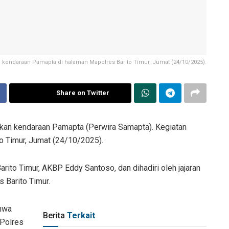
 kendaraan Pamapta di halaman Mapolres Barito Timur, Jumat (24/10/2025).
Share on Twitter
rkan kendaraan Pamapta (Perwira Samapta). Kegiatan
to Timur, Jumat (24/10/2025).
rito Timur, AKBP Eddy Santoso, dan dihadiri oleh jajaran
s Barito Timur.
hwa
Berita
Terkait
Polres