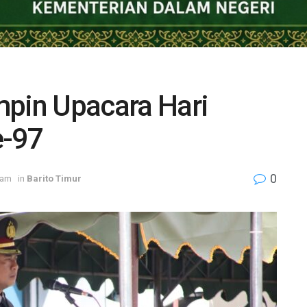
mpin Upacara Hari
-97
0
 am
in
Barito Timur