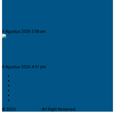
Dina Maulidah Dorong Kuliner Tradisional Murung
Raya Tetap Eksis di Tengah Zaman
9 Agustus 2026 5:58 am
Pensiunan Polhut Asal Barito Utara Ditemukan
Meninggal di Kompleks Pasar Subuh Ampah
8 Agustus 2026 4:41 pm
Tentang Kami
Redaksi
Info Iklan
Kode Etik
Pedoman Media Siber
Privacy Policy
© 2025
Ayo Kalteng
- All Right Reserved.