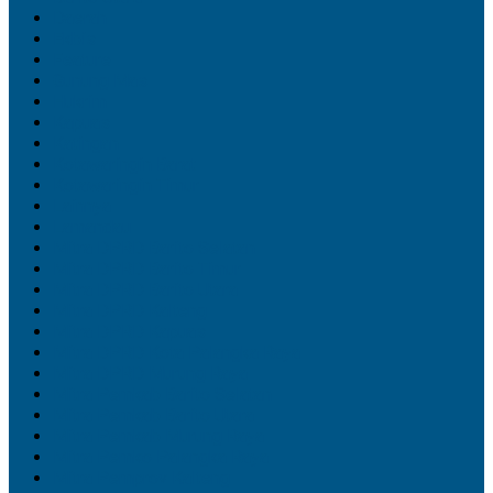
Daerah
Ekbis
Feature
Gunung Mas
Hukrim
Kapuas
Katingan
Kotawaringin Barat
Kotawaringin Timur
Lainnya
Lamandau
Mitra DPRD Barito Selatan
Mitra DPRD Barito Timur
Mitra DPRD Barito Utara
Mitra DPRD Kalteng
Mitra DPRD Kapuas
Mitra DPRD Kota Palangka Raya
Mitra DPRD Murung Raya
Mitra Pemkab Barito Selatan
Mitra Pemkab Barito Utara
Mitra Pemkab Murung Raya
Mitra Pemko Palangka Raya
Mitra Pemprov Kalteng