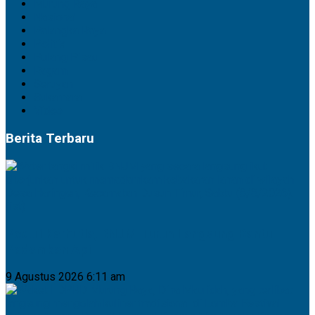
Murung Raya
Nasional
Palangka Raya
Politik
Pulang Pisau
Ragam
Seruyan
Sukamara
Video
Berita Terbaru
Peduli Karhutla, BNJM Turun Langsung Bantu
Padamkan Api
9 Agustus 2026 6:11 am