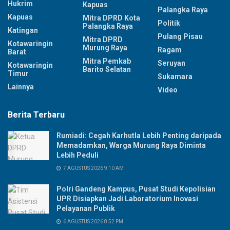
Hukrim
Kapuas
Palangka Raya
Kapuas
Mitra DPRD Kota
Politik
Palangka Raya
Katingan
Pulang Pisau
Mitra DPRD
Kotawaringin
Murung Raya
Ragam
Barat
Mitra Pemkab
Seruyan
Kotawaringin
Barito Selatan
Timur
Sukamara
Lainnya
Video
Berita Terbaru
Rumiadi: Cegah Karhutla Lebih Penting daripada
Memadamkan, Warga Murung Raya Diminta
Lebih Peduli
7 AGUSTUS 2026 9:10 AM
Polri Gandeng Kampus, Pusat Studi Kepolisian
UPR Disiapkan Jadi Laboratorium Inovasi
Pelayanan Publik
6 AGUSTUS 2026 8:52 PM