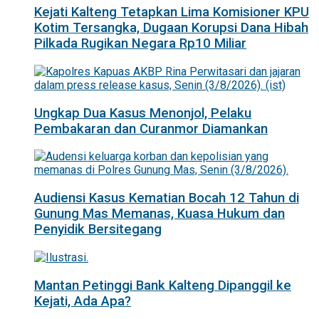
Kejati Kalteng Tetapkan Lima Komisioner KPU
Kotim Tersangka, Dugaan Korupsi Dana Hibah
Pilkada Rugikan Negara Rp10 Miliar
Ungkap Dua Kasus Menonjol, Pelaku
Pembakaran dan Curanmor Diamankan
Audiensi Kasus Kematian Bocah 12 Tahun di
Gunung Mas Memanas, Kuasa Hukum dan
Penyidik Bersitegang
Mantan Petinggi Bank Kalteng Dipanggil ke
Kejati, Ada Apa?