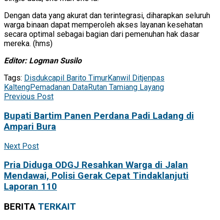
Dengan data yang akurat dan terintegrasi, diharapkan seluruh
warga binaan dapat memperoleh akses layanan kesehatan
secara optimal sebagai bagian dari pemenuhan hak dasar
mereka. (hms)
Editor: Logman Susilo
Tags:
Disdukcapil Barito Timur
Kanwil Ditjenpas
Kalteng
Pemadanan Data
Rutan Tamiang Layang
Previous Post
Bupati Bartim Panen Perdana Padi Ladang di
Ampari Bura
Next Post
Pria Diduga ODGJ Resahkan Warga di Jalan
Mendawai, Polisi Gerak Cepat Tindaklanjuti
Laporan 110
BERITA
TERKAIT