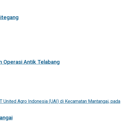
itegang
m Operasi Antik Telabang
angai