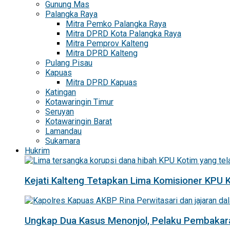
Gunung Mas
Palangka Raya
Mitra Pemko Palangka Raya
Mitra DPRD Kota Palangka Raya
Mitra Pemprov Kalteng
Mitra DPRD Kalteng
Pulang Pisau
Kapuas
Mitra DPRD Kapuas
Katingan
Kotawaringin Timur
Seruyan
Kotawaringin Barat
Lamandau
Sukamara
Hukrim
Kejati Kalteng Tetapkan Lima Komisioner KPU 
Ungkap Dua Kasus Menonjol, Pelaku Pembakar