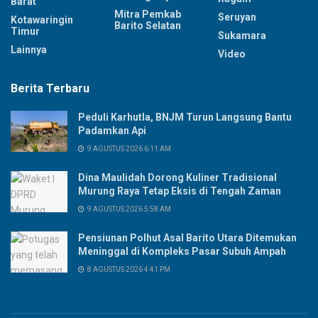
Barat
Mitra Pemkab
Seruyan
Kotawaringin
Barito Selatan
Timur
Sukamara
Lainnya
Video
Berita Terbaru
Peduli Karhutla, BNJM Turun Langsung Bantu
Padamkan Api
9 AGUSTUS 2026 6:11 AM
Dina Maulidah Dorong Kuliner Tradisional
Murung Raya Tetap Eksis di Tengah Zaman
9 AGUSTUS 2026 5:58 AM
Pensiunan Polhut Asal Barito Utara Ditemukan
Meninggal di Kompleks Pasar Subuh Ampah
8 AGUSTUS 2026 4:41 PM