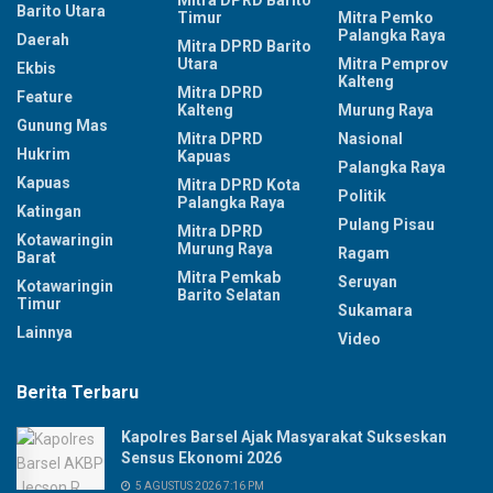
Mitra DPRD Barito
Barito Utara
Timur
Mitra Pemko
Palangka Raya
Daerah
Mitra DPRD Barito
Utara
Mitra Pemprov
Ekbis
Kalteng
Mitra DPRD
Feature
Kalteng
Murung Raya
Gunung Mas
Mitra DPRD
Nasional
Hukrim
Kapuas
Palangka Raya
Kapuas
Mitra DPRD Kota
Politik
Palangka Raya
Katingan
Pulang Pisau
Mitra DPRD
Kotawaringin
Murung Raya
Ragam
Barat
Mitra Pemkab
Seruyan
Kotawaringin
Barito Selatan
Timur
Sukamara
Lainnya
Video
Berita Terbaru
Kapolres Barsel Ajak Masyarakat Sukseskan
Sensus Ekonomi 2026
5 AGUSTUS 2026 7:16 PM