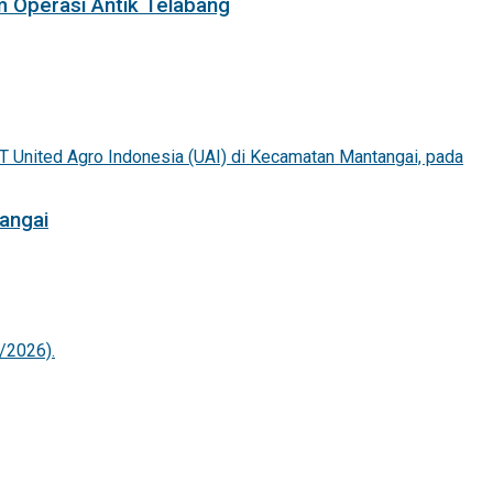
m Operasi Antik Telabang
angai