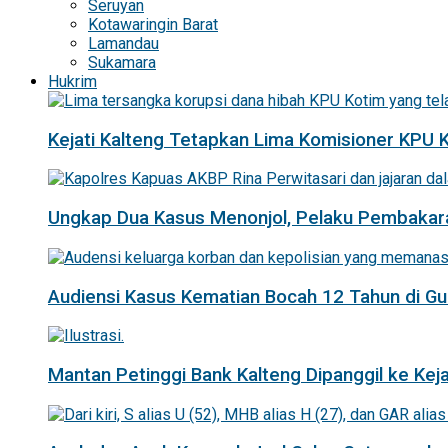
Seruyan
Kotawaringin Barat
Lamandau
Sukamara
Hukrim
Kejati Kalteng Tetapkan Lima Komisioner KPU 
Ungkap Dua Kasus Menonjol, Pelaku Pembakar
Audiensi Kasus Kematian Bocah 12 Tahun di 
Mantan Petinggi Bank Kalteng Dipanggil ke Keja