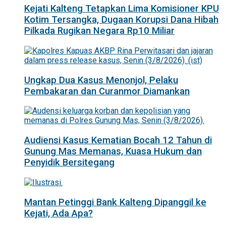
Kejati Kalteng Tetapkan Lima Komisioner KPU
Kotim Tersangka, Dugaan Korupsi Dana Hibah
Pilkada Rugikan Negara Rp10 Miliar
Ungkap Dua Kasus Menonjol, Pelaku
Pembakaran dan Curanmor Diamankan
Audiensi Kasus Kematian Bocah 12 Tahun di
Gunung Mas Memanas, Kuasa Hukum dan
Penyidik Bersitegang
Mantan Petinggi Bank Kalteng Dipanggil ke
Kejati, Ada Apa?