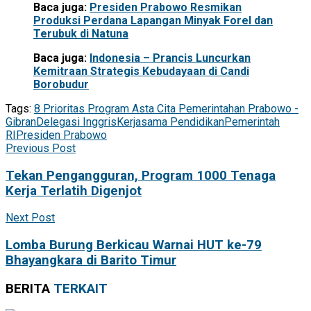
Baca juga:
Presiden Prabowo Resmikan
Produksi Perdana Lapangan Minyak Forel dan
Terubuk di Natuna
Baca juga:
Indonesia – Prancis Luncurkan
Kemitraan Strategis Kebudayaan di Candi
Borobudur
Tags:
8 Prioritas Program Asta Cita Pemerintahan Prabowo -
Gibran
Delegasi Inggris
Kerjasama Pendidikan
Pemerintah
RI
Presiden Prabowo
Previous Post
Tekan Pengangguran, Program 1000 Tenaga
Kerja Terlatih Digenjot
Next Post
Lomba Burung Berkicau Warnai HUT ke-79
Bhayangkara di Barito Timur
BERITA
TERKAIT