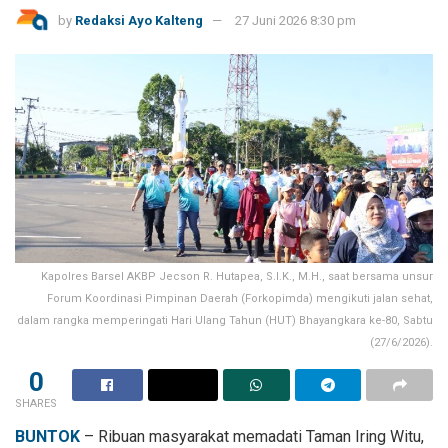
by
Redaksi Ayo Kalteng
27 Juni 2026 8:30 pm
Kapolres Barsel AKBP Jecson R. Hutapea, S.I.K., M.H., saat bersama unsur
Forum Koordinasi Pimpinan Daerah (Forkopimda) mengikuti jalan sehat,
dalam rangka memperingati Hari Ulang Tahun (HUT) Bhayangkara ke-80, Sabtu
(27/6/2026).
0
SHARES
BUNTOK
– Ribuan masyarakat memadati Taman Iring Witu,