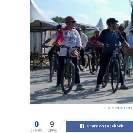
Bupati Barito Utar
0
9
Share on Facebook
SHARES
VIEWS