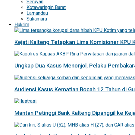
Seruyan
Kotawaringin Barat
Lamandau
Sukamara
Hukrim
Kejati Kalteng Tetapkan Lima Komisioner KPU 
Ungkap Dua Kasus Menonjol, Pelaku Pembakar
Audiensi Kasus Kematian Bocah 12 Tahun di 
Mantan Petinggi Bank Kalteng Dipanggil ke Keja