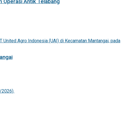
m Operasi Antik Telabang
angai