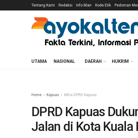
Tentang Kami
Redaksi
Info Iklan
Kode Etik
Pedoman Medi
UTAMA
NASIONAL
DAERAH
HUKRIM
Home
Kapuas
Mitra DPRD Kapuas
DPRD Kapuas Dukun
Jalan di Kota Kuala