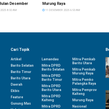
 Bulan Desember
Murung Raya
2025 8:32 AM
11 DESEMBER 2025 6:53 AM
Cari Topik
B
Artikel
Lamandau
Mitra Pemkab
Barito Utara
Barito Selatan
Mitra DPRD
Barito Selatan
Mitra Pemkab
Barito Timur
Murung Raya
Mitra DPRD
Barito Utara
Barito Timur
Mitra Pemko
Palangka Raya
Daerah
Mitra DPRD
Barito Utara
Mitra Pemprov
Ekbis
Kalteng
Mitra DPRD
Feature
Kalteng
Murung Raya
Gunung Mas
Mitra DPRD
Nasional