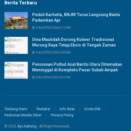
Berita Terbaru
Peduli Karhutla, BNJM Turun Langsung Bantu
Padamkan Api
9 AGUSTUS 2026 6:11 AM
Dina Maulidah Dorong Kuliner Tradisional
Murung Raya Tetap Eksis di Tengah Zaman
9 AGUSTUS 2026 5:58 AM
Pensiunan Polhut Asal Barito Utara Ditemukan
Meninggal di Kompleks Pasar Subuh Ampah
8 AGUSTUS 2026 4:41 PM
Tentang Kami
Redaksi
Info Iklan
Kode Etik
Pedoman Media Siber
Privacy Policy
© 2025
Ayo Kalteng
- All Right Reserved.