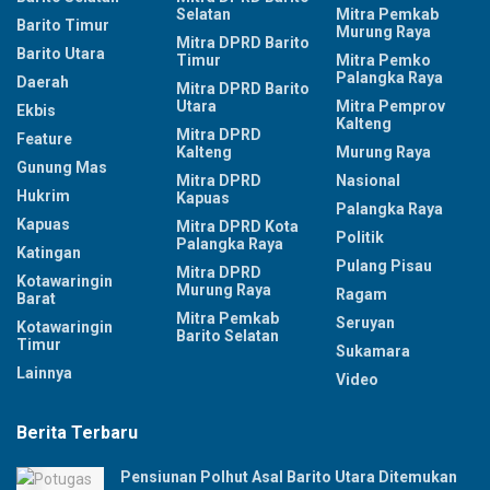
Selatan
Mitra Pemkab
Barito Timur
Murung Raya
Mitra DPRD Barito
Barito Utara
Timur
Mitra Pemko
Palangka Raya
Daerah
Mitra DPRD Barito
Utara
Mitra Pemprov
Ekbis
Kalteng
Mitra DPRD
Feature
Kalteng
Murung Raya
Gunung Mas
Mitra DPRD
Nasional
Hukrim
Kapuas
Palangka Raya
Kapuas
Mitra DPRD Kota
Politik
Palangka Raya
Katingan
Pulang Pisau
Mitra DPRD
Kotawaringin
Murung Raya
Ragam
Barat
Mitra Pemkab
Seruyan
Kotawaringin
Barito Selatan
Timur
Sukamara
Lainnya
Video
Berita Terbaru
Pensiunan Polhut Asal Barito Utara Ditemukan