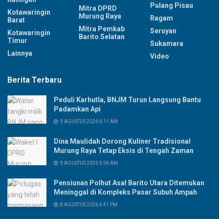
Pulang Pisau
Mitra DPRD
Kotawaringin
Murung Raya
Ragam
Barat
Mitra Pemkab
Seruyan
Kotawaringin
Barito Selatan
Timur
Sukamara
Lainnya
Video
Berita Terbaru
Peduli Karhutla, BNJM Turun Langsung Bantu
Padamkan Api
9 AGUSTUS 2026 6:11 AM
Dina Maulidah Dorong Kuliner Tradisional
Murung Raya Tetap Eksis di Tengah Zaman
9 AGUSTUS 2026 5:58 AM
Pensiunan Polhut Asal Barito Utara Ditemukan
Meninggal di Kompleks Pasar Subuh Ampah
8 AGUSTUS 2026 4:41 PM