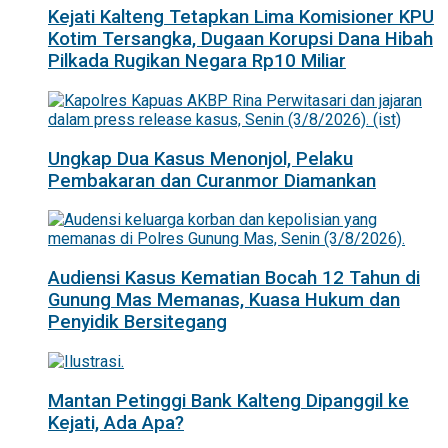
Kejati Kalteng Tetapkan Lima Komisioner KPU
Kotim Tersangka, Dugaan Korupsi Dana Hibah
Pilkada Rugikan Negara Rp10 Miliar
Ungkap Dua Kasus Menonjol, Pelaku
Pembakaran dan Curanmor Diamankan
Audiensi Kasus Kematian Bocah 12 Tahun di
Gunung Mas Memanas, Kuasa Hukum dan
Penyidik Bersitegang
Mantan Petinggi Bank Kalteng Dipanggil ke
Kejati, Ada Apa?