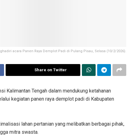
hadiri acara Panen Raya Demplot Padi di Pulang Pisau, Selasa (10/2/2026).
Share on Twitter
si Kalimantan Tengah dalam mendukung ketahanan
elalui kegiatan panen raya demplot padi di Kabupaten
timalisasi lahan pertanian yang melibatkan berbagai pihak,
ngga mitra swasta.