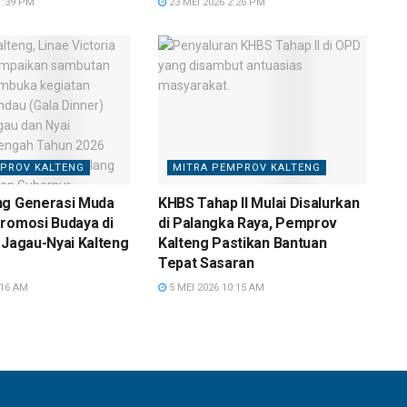
1:39 PM
23 MEI 2026 2:26 PM
PROV KALTENG
MITRA PEMPROV KALTENG
ng Generasi Muda
KHBS Tahap II Mulai Disalurkan
romosi Budaya di
di Palangka Raya, Pemprov
 Jagau-Nyai Kalteng
Kalteng Pastikan Bantuan
Tepat Sasaran
:16 AM
5 MEI 2026 10:15 AM