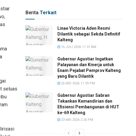
stiar
Berita
Terkait
wo,
tas
Linae Victoria Aden Resmi
Dilantik sebagai Sekda Definitif
Kalteng
16 JULI 2026 11:31 AM
tama
a
Gubernur Agustiar Ingatkan
Palayanan dan Kinerja untuk
Enam Pejabat Pemprov Kalteng
yang Baru Dilantik
gai
26 MEI 2026 11:39 PM
at seluas
Gubernur Agustiar Sabran
ribu
Tekankan Kemandirian dan
gram
Efisiensi Pembangunan di HUT
ke-69 Kalteng
23 MEI 2026 2:26 PM
irisasi