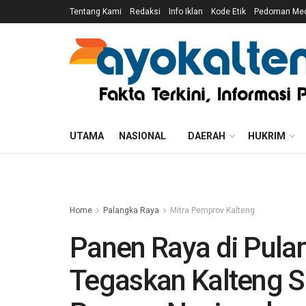
Tentang Kami
Redaksi
Info Iklan
Kode Etik
Pedoman Medi
UTAMA
NASIONAL
DAERAH
HUKRIM
Home
Palangka Raya
Mitra Pemprov Kalteng
Panen Raya di Pula
Tegaskan Kalteng 