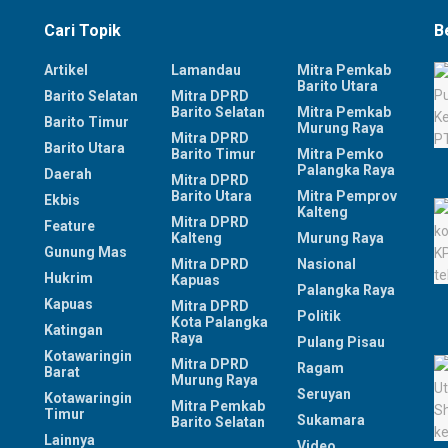
Cari Topik
B
Artikel
Lamandau
Mitra Pemkab
Barito Utara
Barito Selatan
Mitra DPRD
Barito Selatan
Mitra Pemkab
Barito Timur
Murung Raya
Mitra DPRD
Barito Utara
Barito Timur
Mitra Pemko
Palangka Raya
Daerah
Mitra DPRD
Barito Utara
Mitra Pemprov
Ekbis
Kalteng
Mitra DPRD
Feature
Kalteng
Murung Raya
Gunung Mas
Mitra DPRD
Nasional
Hukrim
Kapuas
Palangka Raya
Kapuas
Mitra DPRD
Politik
Kota Palangka
Katingan
Raya
Pulang Pisau
Kotawaringin
Mitra DPRD
Ragam
Barat
Murung Raya
Seruyan
Kotawaringin
Mitra Pemkab
Timur
Sukamara
Barito Selatan
Lainnya
Video