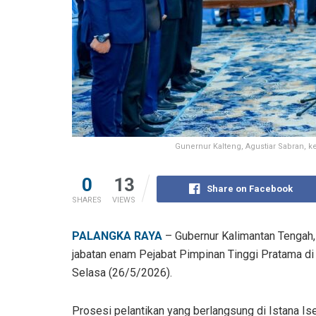
Gunernur Kalteng, Agustiar Sabran, ke
0
13
Share on Facebook
SHARES
VIEWS
PALANGKA RAYA
– Gubernur Kalimantan Tengah,
jabatan enam Pejabat Pimpinan Tinggi Pratama di
Selasa (26/5/2026).
Prosesi pelantikan yang berlangsung di Istana Is