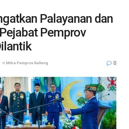
Ingatkan Palayanan dan
 Pejabat Pemprov
ilantik
0
in
Mitra Pemprov Kalteng