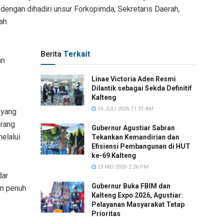
dengan dihadiri unsur Forkopimda, Sekretaris Daerah,
ah.
Berita
Terkait
an
Linae Victoria Aden Resmi
Dilantik sebagai Sekda Definitif
Kalteng
16 JULI 2026 11:31 AM
 yang
orang
Gubernur Agustiar Sabran
melalui
Tekankan Kemandirian dan
Efisiensi Pembangunan di HUT
ke-69 Kalteng
23 MEI 2026 2:26 PM
dar
Gubernur Buka FBIM dan
an penuh
Kalteng Expo 2026, Agustiar:
Pelayanan Masyarakat Tetap
Prioritas