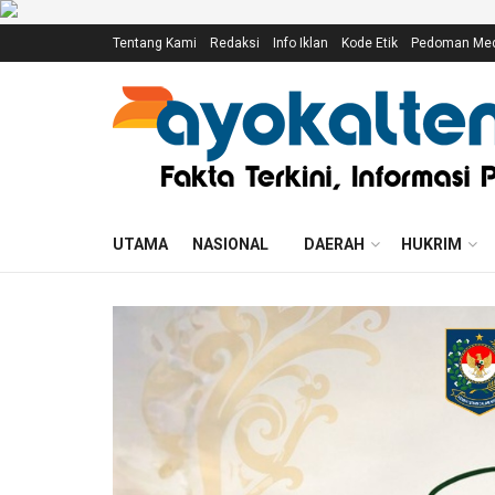
Tentang Kami
Redaksi
Info Iklan
Kode Etik
Pedoman Medi
UTAMA
NASIONAL
DAERAH
HUKRIM