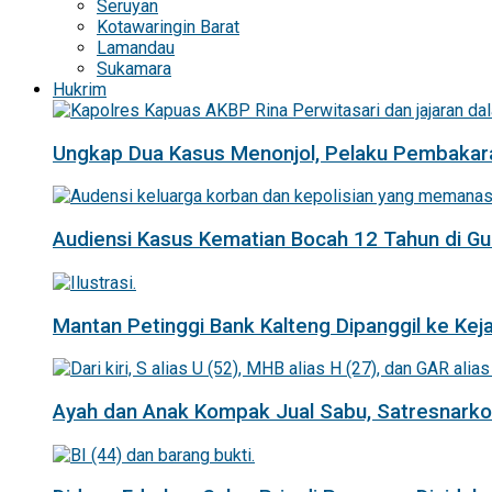
Seruyan
Kotawaringin Barat
Lamandau
Sukamara
Hukrim
Ungkap Dua Kasus Menonjol, Pelaku Pembakar
Audiensi Kasus Kematian Bocah 12 Tahun di 
Mantan Petinggi Bank Kalteng Dipanggil ke Keja
Ayah dan Anak Kompak Jual Sabu, Satresnarkob