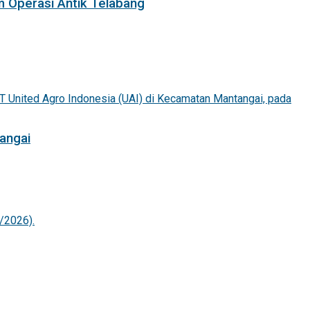
m Operasi Antik Telabang
angai