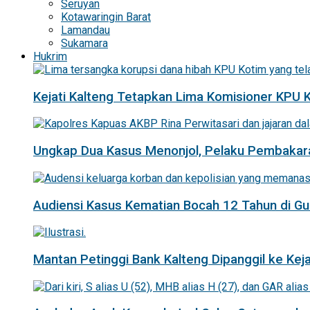
Seruyan
Kotawaringin Barat
Lamandau
Sukamara
Hukrim
Kejati Kalteng Tetapkan Lima Komisioner KPU 
Ungkap Dua Kasus Menonjol, Pelaku Pembakar
Audiensi Kasus Kematian Bocah 12 Tahun di 
Mantan Petinggi Bank Kalteng Dipanggil ke Keja