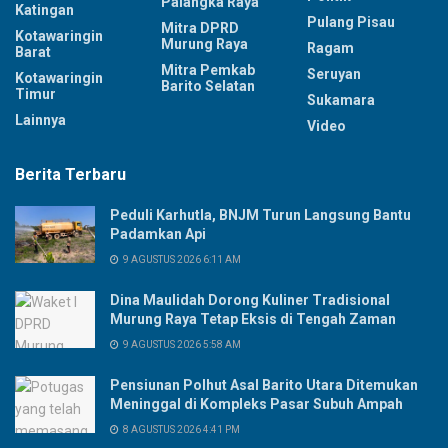
Palangka Raya
Katingan
Pulang Pisau
Mitra DPRD
Kotawaringin
Murung Raya
Ragam
Barat
Mitra Pemkab
Seruyan
Kotawaringin
Barito Selatan
Timur
Sukamara
Lainnya
Video
Berita Terbaru
Peduli Karhutla, BNJM Turun Langsung Bantu
Padamkan Api
9 AGUSTUS 2026 6:11 AM
Dina Maulidah Dorong Kuliner Tradisional
Murung Raya Tetap Eksis di Tengah Zaman
9 AGUSTUS 2026 5:58 AM
Pensiunan Polhut Asal Barito Utara Ditemukan
Meninggal di Kompleks Pasar Subuh Ampah
8 AGUSTUS 2026 4:41 PM