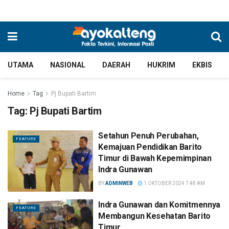
UTAMA
NASIONAL
DAERAH
HUKRIM
EKBIS
Home
Tag
Pj Bupati Bartim
Tag:
Pj Bupati Bartim
Setahun Penuh Perubahan,
FEATURE
Kemajuan Pendidikan Barito
Timur di Bawah Kepemimpinan
Indra Gunawan
BY
ADMINWEB
1 OKTOBER 2024 7:48 AM
Indra Gunawan dan Komitmennya
FEATURE
Membangun Kesehatan Barito
Timur