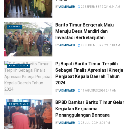
BY
ADMINWEB
29 SEPTEMBER 2024 6:24 AM
Barito Timur Bergerak Maju
FEATURE
Menuju Desa Mandiri dan
Investasi Berkelanjutan
BY
ADMINWEB
28 SEPTEMBER 2024 7:18 AM
Pj Bupati Barito Timur Terpilih
BARITO TIMUR
Sebagai Finalis Apresiasi Kinerja
Penjabat Kepala Daerah Tahun
2024
BY
ADMINWEB
11 AGUSTUS 2024 5:47 AM
BPBD Damkar Barito Timur Gelar
BARITO TIMUR
Kegiatan Kerjasama
Penanggulangan Bencana
BY
ADMINWEB
25 JULI 2024 3:04 PM