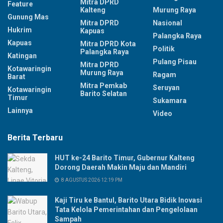
Mitra DPRD
Feature
Kalteng
Murung Raya
Gunung Mas
Mitra DPRD
Nasional
Hukrim
Kapuas
Palangka Raya
Kapuas
Mitra DPRD Kota
Politik
Palangka Raya
Katingan
Pulang Pisau
Mitra DPRD
Kotawaringin
Murung Raya
Ragam
Barat
Mitra Pemkab
Seruyan
Kotawaringin
Barito Selatan
Timur
Sukamara
Lainnya
Video
Berita Terbaru
HUT ke-24 Barito Timur, Gubernur Kalteng
Dorong Daerah Makin Maju dan Mandiri
8 AGUSTUS 2026 12:19 PM
Kaji Tiru ke Bantul, Barito Utara Bidik Inovasi
Tata Kelola Pemerintahan dan Pengelolaan
Sampah