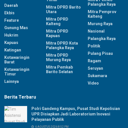
Palangka Raya
Daerah
Mitra DPRD Barito
Utara
Mitra Pemprov
Ekbis
Kalteng
Mitra DPRD
Feature
Kalteng
Murung Raya
Gunung Mas
Mitra DPRD
Nasional
Hukrim
Kapuas
Palangka Raya
Kapuas
Mitra DPRD Kota
Politik
Palangka Raya
Katingan
Pulang Pisau
Mitra DPRD
Kotawaringin
Murung Raya
Ragam
Barat
Mitra Pemkab
Seruyan
Kotawaringin
Barito Selatan
Timur
Sukamara
Lainnya
Video
Berita Terbaru
Polri Gandeng Kampus, Pusat Studi Kepolisian
UPR Disiapkan Jadi Laboratorium Inovasi
Pelayanan Publik
6 AGUSTUS 2026 8:52 PM